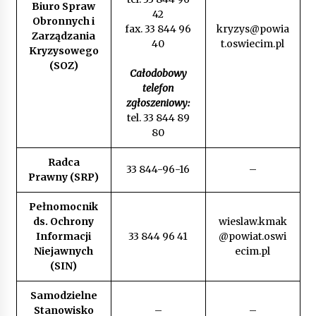
Biuro Spraw
42
Obronnych i
fax. 33 844 96
kryzys@powia
Zarządzania
40
t.oswiecim.pl
Kryzysowego
(SOZ)
Całodobowy
telefon
zgłoszeniowy:
tel. 33 844 89
80
Radca
33 844-96-16
–
Prawny (SRP)
Pełnomocnik
ds. Ochrony
wieslaw.kmak
Informacji
33 844 96 41
@powiat.oswi
Niejawnych
ecim.pl
(SIN)
Samodzielne
Stanowisko
–
–