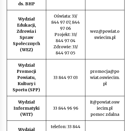
ds. BHP
Oświata: 33/
Wydział
844 97 07, 844
Edukacji,
97 06
Zdrowia i
wez@powiat.o
Projekt: 33/
Spraw
swiecim.pl
844 97 04
Społecznych
Zdrowie: 33/
(WEZ)
844 97 05
Wydział
Promocji
promocja@po
Powiatu,
33 844 97 03
wiat.oswiecim.
Kultury i
pl
Sportu (SPP)
Wydział
it@powiat.osw
Informatyki
33 844 96 96
iecim.pl
(WIT)
pomoc zdalna
telefon: 33 844
Wydział