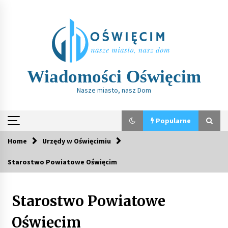
Skip
to
content
Wiadomości Oświęcim
Nasze miasto, nasz Dom
Popularne
Home
Urzędy w Oświęcimiu
Popularne
Starostwo Powiatowe Oświęcim
Zarządzanie jakością w praktyce: obowiązki,
wynagrodzenie, perspektywy zawodowe
Starostwo Powiatowe
29 grudnia, 2025
Oświęcim
Co po szkole muzycznej? Perspektywy