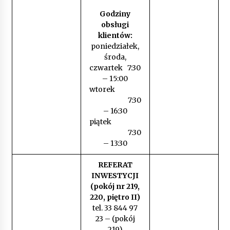
Godziny
obsługi
klientów:
poniedziałek,
środa,
czwartek 7:30
– 15:00
wtorek
7:30
– 16:30
piątek
7:30
– 13:30
REFERAT
INWESTYCJI
(pokój nr 219,
220, piętro II)
tel. 33 844 97
23 – (pokój
219)