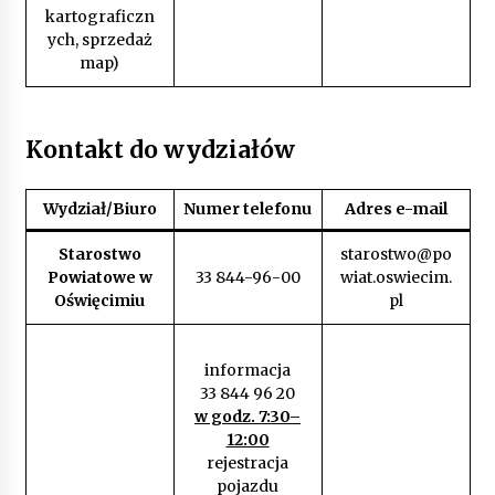
kartograficzn
ych, sprzedaż
map)
Kontakt do wydziałów
Wydział/Biuro
Numer telefonu
Adres e-mail
Starostwo
starostwo@po
Powiatowe w
33 844-96-00
wiat.oswiecim.
Oświęcimiu
pl
informacja
33 844 96 20
w godz. 7:30–
12:00
rejestracja
pojazdu