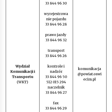
33 844 96 30
wyrejestrowa
nie pojazdu
33 844 96 28
prawo jazdy
33 844 96 32
transport
33 844 96 26
Wydział
kontrole i
komunikacja
Komunikacji i
nadzór
@powiat.oswi
Transportu
33 844 96 50
ecim.pl
(WKT)
512 015 294
naczelnik
33 844 96 27
fax
33 844 96 29