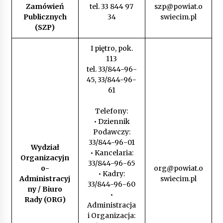
Zamówień
tel. 33 844 97
szp@powiat.o
Publicznych
34
swiecim.pl
(SZP)
I piętro, pok.
113
tel. 33/844-96-
45, 33/844-96-
61
Telefony:
• Dziennik
Podawczy:
33/844-96-01
Wydział
• Kancelaria:
Organizacyjn
33/844-96-65
o-
org@powiat.o
• Kadry:
Administracyj
swiecim.pl
33/844-96-60
ny / Biuro
•
Rady (ORG)
Administracja
i Organizacja: