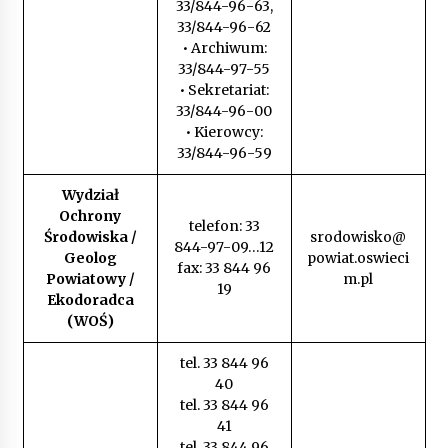
33/844-96-63,
33/844-96-62
• Archiwum:
33/844-97-55
• Sekretariat:
33/844-96-00
• Kierowcy:
33/844-96-59
Wydział
Ochrony
telefon: 33
Środowiska /
srodowisko@
844-97-09…12
Geolog
powiat.oswieci
fax: 33 844 96
Powiatowy /
m.pl
19
Ekodoradca
(WOŚ)
tel. 33 844 96
40
tel. 33 844 96
41
tel. 33 844 96