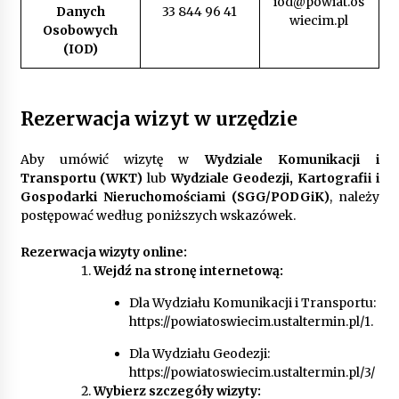
iod@powiat.os
Danych
33 844 96 41
wiecim.pl
Osobowych
(IOD)
Rezerwacja wizyt w urzędzie
Aby umówić wizytę w
Wydziale Komunikacji i
Transportu (WKT)
lub
Wydziale Geodezji, Kartografii i
Gospodarki Nieruchomościami (SGG/PODGiK)
, należy
postępować według poniższych wskazówek.
Rezerwacja wizyty online:
Wejdź na stronę internetową:
Dla Wydziału Komunikacji i Transportu:
https://powiatoswiecim.ustaltermin.pl/1
.
Dla Wydziału Geodezji:
https://powiatoswiecim.ustaltermin.pl/3/
Wybierz szczegóły wizyty: