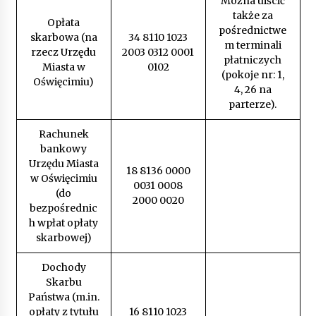
Można uiścić
Kęty: Zatrzymany sprawca kradzieży z
także za
włamaniem
Opłata
pośrednictwe
17 marca, 2025
skarbowa (na
34 8110 1023
m terminali
rzecz Urzędu
2003 0312 0001
płatniczych
Miasta w
0102
(pokoje nr: 1,
Oświęcimiu)
4, 26 na
parterze).
Rachunek
bankowy
Urzędu Miasta
18 8136 0000
w Oświęcimiu
0031 0008
(do
2000 0020
bezpośrednic
h wpłat opłaty
skarbowej)
Dochody
Skarbu
Państwa (m.in.
opłaty z tytułu
16 8110 1023