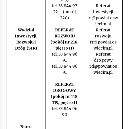
tel. 33 844 97
Referat
22 – (pokój
inwestycji
220)
ri@powiat.osw
iecim.pl
Wydział
REFERAT
Referat
Inwestycji,
ROZWOJU
rozwoju
Rozwoju i
(pokój nr 218,
rr@powiat.os
Dróg (SIR)
piętro II)
wiecim.pl
tel. 33 844 96
Referat
91
drogowy
tel. 33 844 96
rd@powiat.os
91
wiecim.pl
REFERAT
DROGOWY
(pokój nr 118,
119, piętro I)
tel. 33 844 96
90
Biuro