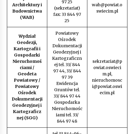
97 25
Architektury i
wab@powiat.o
(sekretariat)
Budownictwa
swiecim.pl
fax: 33 844 97
(WAB)
25
Powiatowy
Wydział
Ośrodek
Geodezji,
Dokumentacji
Kartografii i
Geodezyjnej i
Gospodarki
Kartograficzn
Nieruchomoś
sekretariat@p
ej tel. 33/ 844
ciami /
owiat.oswieci
97 44, 33/ 844
Geodeta
m.pl
,
97 39
Powiatowy /
nieruchomosc
Ewidencja
Powiatowy
i@powiat.oswi
Gruntów tel.
Ośrodek
ecim.pl
33/ 844 97 44
Dokumentacji
Gospodarka
Geodezyjnej i
Nieruchomośc
Kartograficz
iami tel. 33/
nej (SGG)
844 97 48
tel.33 844-96-