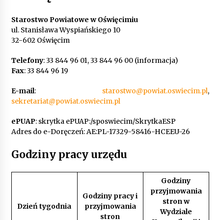
zawodowe i szanse na karierę
8 grudnia, 2025
Starostwo Powiatowe w Oświęcimiu
ul. Stanisława Wyspiańskiego 10
32-602 Oświęcim
Praca na kolei – zawody, zarobki, ścieżka
kariery
2 grudnia, 2025
Telefony
: 33 844 96 01, 33 844 96 00 (informacja)
Fax
: 33 844 96 19
Oświęcim: Spotkanie dla firm realizujących
E-mail
:
starostwo@powiat.oswiecim.pl
,
prace w ramach programu „Czyste Powietrze”
sekretariat@powiat.oswiecim.pl
7 listopada, 2025
ePUAP
: skrytka ePUAP:/sposwiecim/SkrytkaESP
Oświęcim uczci 107. rocznicę odzyskania przez
Adres do e-Doręczeń: AE:PL-17329-58416-HCEEU-26
Polskę niepodległości
6 listopada, 2025
Godziny pracy urzędu
Zabytkowa grobla w Bieruniu – atrakcja w
Godziny
okolicach Oświęcimia
przyjmowania
24 października, 2025
Godziny pracy i
stron w
Dzień tygodnia
przyjmowania
Wydziale
stron
Opiekun osoby starszej — realia zatrudnienia,