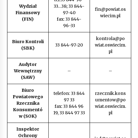
Wydział
33…38; 33 844-
fin@powiat.os
Finansowy
97-40
wiecim.pl
(FIN)
fax: 33 844-
96-33
kontrola@po
Biuro Kontroli
33 844-97-20
wiat.oswiecim.
(SBK)
pl
Audytor
Wewnętrzny
–
–
(SAW)
Biuro
telefon: 33 844
rzecznik.kons
Powiatowego
97 33
umentow@po
Rzecznika
fax: 33 844 96
wiat.oswiecim.
Konsumentó
19, 33 844 97 33
pl
w (SOK)
Inspektor
Ochrony