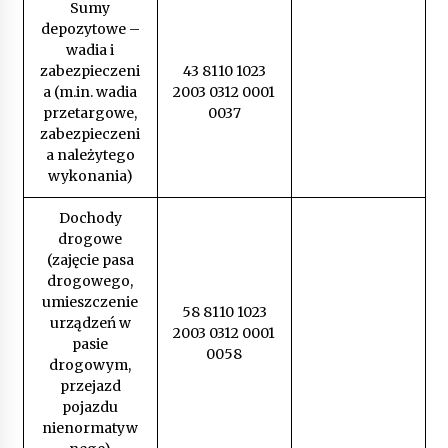
Sumy
depozytowe –
wadia i
zabezpieczeni
43 8110 1023
a (m.in. wadia
2003 0312 0001
przetargowe,
0037
zabezpieczeni
a należytego
wykonania)
Dochody
drogowe
(zajęcie pasa
drogowego,
umieszczenie
58 8110 1023
urządzeń w
2003 0312 0001
pasie
0058
drogowym,
przejazd
pojazdu
nienormatyw