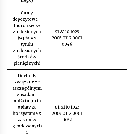
nego)
Sumy
depozytowe –
Biuro rzeczy
znalezionych
91 8110 1023
(wpłaty z
2003 0312 0001
tytułu
0046
znalezionych
środków
pieniężnych)
Dochody
związane ze
szczególnymi
zasadami
budżetu (m.in.
opłaty za
81 8110 1023
korzystanie z
2003 0312 0001
zasobów
0032
geodezyjnych
i