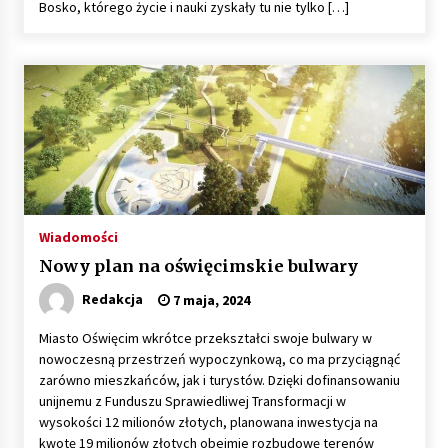
Bosko, którego życie i nauki zyskały tu nie tylko […]
Kęty: Zatrzymany sprawca kradzieży z
włamaniem
17 marca, 2025
Wiadomości
Nowy plan na oświęcimskie bulwary
Redakcja
7 maja, 2024
Miasto Oświęcim wkrótce przekształci swoje bulwary w
nowoczesną przestrzeń wypoczynkową, co ma przyciągnąć
zarówno mieszkańców, jak i turystów. Dzięki dofinansowaniu
unijnemu z Funduszu Sprawiedliwej Transformacji w
wysokości 12 milionów złotych, planowana inwestycja na
kwotę 19 milionów złotych obejmie rozbudowę terenów