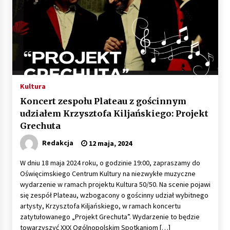
zawodowe i szanse na karierę
8 grudnia, 2025
Praca na kolei – zawody, zarobki, ścieżka
kariery
2 grudnia, 2025
Kultura
Oświęcim: Spotkanie dla firm realizujących
prace w ramach programu „Czyste Powietrze”
Koncert zespołu Plateau z gościnnym
7 listopada, 2025
udziałem Krzysztofa Kiljańskiego: Projekt
Grechuta
Oświęcim uczci 107. rocznicę odzyskania przez
Redakcja
12 maja, 2024
Polskę niepodległości
6 listopada, 2025
W dniu 18 maja 2024 roku, o godzinie 19:00, zapraszamy do
Oświęcimskiego Centrum Kultury na niezwykłe muzyczne
Zabytkowa grobla w Bieruniu – atrakcja w
wydarzenie w ramach projektu Kultura 50/50. Na scenie pojawi
okolicach Oświęcimia
się zespół Plateau, wzbogacony o gościnny udział wybitnego
24 października, 2025
artysty, Krzysztofa Kiljańskiego, w ramach koncertu
zatytułowanego „Projekt Grechuta”. Wydarzenie to będzie
towarzyszyć XXX Ogólnopolskim Spotkaniom […]
Opiekun osoby starszej — realia zatrudnienia,