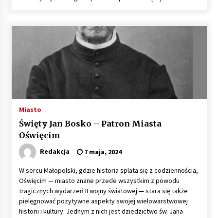
zarobki, wymagania
15 października, 2025
Tunele pod zamkiem – Oświęcim z ciekawą
atrakcją
20 sierpnia, 2025
Koncert Czerwonych Gitar w Oświęcimiu –
diamentowy jubileusz
20 marca, 2025
Miasto
Święty Jan Bosko – Patron Miasta
Koncert jubileuszowy Andrzeja
Oświęcim
Poniedzielskiego
Redakcja
19 marca, 2025
7 maja, 2024
W sercu Małopolski, gdzie historia splata się z codziennością,
Oświęcim, Libiąż: Zatrzymany sprawca
Oświęcim — miasto znane przede wszystkim z powodu
podejrzany o krótkotrwałe użycie pojazdu
tragicznych wydarzeń II wojny światowej — stara się także
17 marca, 2025
pielęgnować pozytywne aspekty swojej wielowarstwowej
historii i kultury. Jednym z nich jest dziedzictwo św. Jana