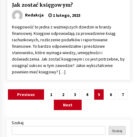
Jak zostać księgowym?
Redakcja
1 lutego, 2023
Księgowość to jedna z ważniejszych dziedzin w branży
finansowej. Księgowi odpowiadają za prowadzenie ksiąg
rachunkowych, rozliczenie podatków i raportowanie
finansowe. To bardzo odpowiedzialne i prestiżowe
stanowisko, które wymaga wiedzy, umiejętności i
doświadczenia. Jak zostać księgowym i co jest potrzebne, by
osiągnąć sukces w tym zawodzie? Jakie wykształcenie
powinien mieć księgowy? […]
Stronicowanie
Previous
1
2
3
4
5
6
7
wpisów
Next
Szukaj
Szukaj